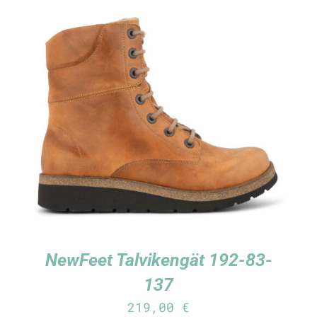
TUTUSTU TUOTTEESEEN
/
LISÄTIEDOT
NewFeet Talvikengät 192-83-
137
219,00
€