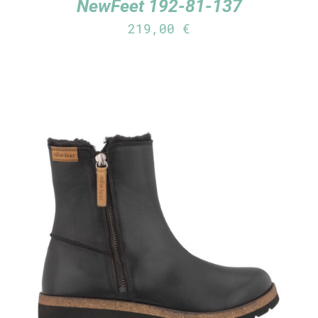
NewFeet 192-81-137
219,00
€
TUTUSTU TUOTTEESEEN
/
LISÄTIEDOT