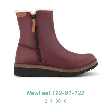
TUTUSTU TUOTTEESEEN
/
LISÄTIEDOT
NewFeet 192-81-122
219,00
€