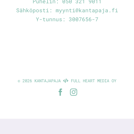
Puhelin:
050 321 9011
Sähköposti:
myynti@kantapaja.fi
Y-tunnus: 3007656-7
©
2026 KANTAJAPAJA
FULL HEART MEDIA OY
Facebook
Instagram