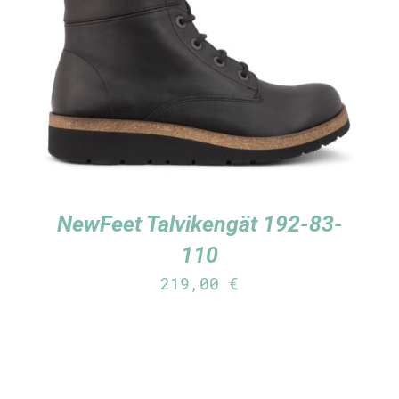
TUTUSTU TUOTTEESEEN
/
LISÄTIEDOT
NewFeet Talvikengät 192-83-
110
219,00
€