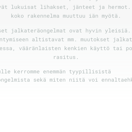
vät lukuisat lihakset, jänteet ja hermot.
koko rakennelma muuttuu iän myötä.
set jalkateräongelmat ovat hyvin yleisiä.
ntymiseen altistavat mm. muutokset jalka
essa, vääränlaisten kenkien käyttö tai p
rasitus.
ulle kerromme enemmän tyypillisistä
ongelmista sekä miten niitä voi ennaltaeh