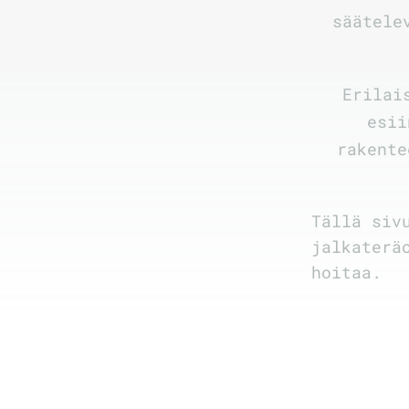
säätele
Erilai
esii
rakente
Tällä siv
jalkaterä
hoitaa.