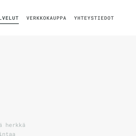
LVELUT
VERKKOKAUPPA
YHTEYSTIEDOT
ä herkkä
intaa