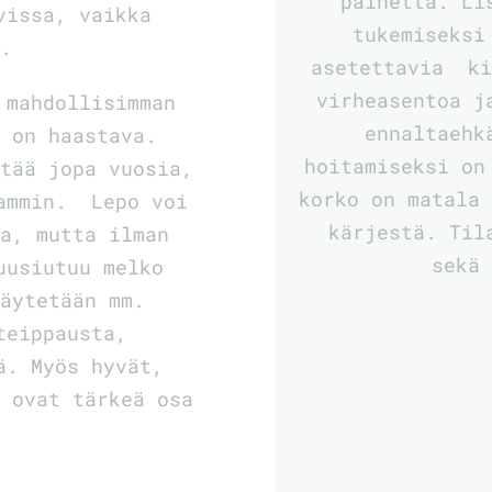
painetta. Li
vissa, vaikka
tukemiseksi
n.
asetettavia ki
virheasentoa 
 mahdollisimman
ennaltaehk
e on haastava.
hoitamiseksi on
stää jopa vuosia,
korko on matala 
eammin. Lepo voi
kärjestä. Til
ta, mutta ilman
sekä
uusiutuu melko
käytetään mm.
teippausta,
ä. Myös hyvät,
t ovat tärkeä osa