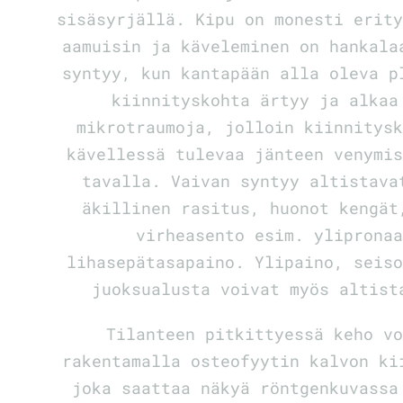
sisäsyrjällä. Kipu on monesti erit
aamuisin ja käveleminen on hankala
syntyy, kun kantapään alla oleva p
kiinnityskohta ärtyy ja alkaa
mikrotraumoja, jolloin kiinnitys
kävellessä tulevaa jänteen venymi
tavalla. Vaivan syntyy altistava
äkillinen rasitus, huonot kengä
virheasento esim. yliprona
lihasepätasapaino. Ylipaino, seis
juoksualusta voivat myös altist
Tilanteen pitkittyessä keho v
rakentamalla osteofyytin kalvon ki
joka saattaa näkyä röntgenkuvass