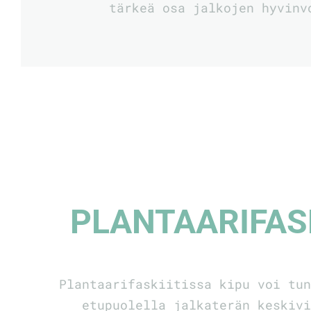
tärkeä osa jalkojen hyvinv
PLANTAARI­FAS
Plantaarifaskiitissa kipu voi tu
etupuolella jalkaterän keskiv