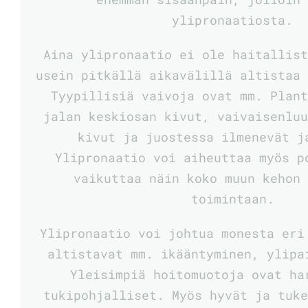
ylipronaatiosta.
Aina ylipronaatio ei ole haitallis
usein pitkällä aikavälillä altistaa
Tyypillisiä vaivoja ovat mm. Plan
jalan keskiosan kivut, vaivaisenlu
kivut ja juostessa ilmenevät j
Ylipronaatio voi aiheuttaa myös p
vaikuttaa näin koko muun kehon
toimintaan.
Ylipronaatio voi johtua monesta eri
altistavat mm. ikääntyminen, ylipa
Yleisimpiä hoitomuotoja ovat ha
tukipohjalliset. Myös hyvät ja tuk