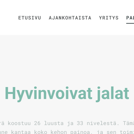
ETUSIVU
AJANKOHTAISTA
YRITYS
PA
Hyvinvoivat jalat
rä koostuu 26 luusta ja 33 nivelestä. Täm
nne kantaa koko kehon painoa, ja sen toim