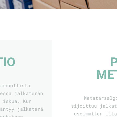
TIO
P
ME
uonnollista
sessa jalkaterän
Metatarsalg
t iskua. Kun
sijoittuu jalkat
ääntyy jalkaterä
useimmiten liia
 puhutaan