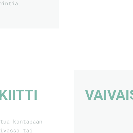
ointia.
KIITTI
VAIVAI
ntua kantapään
iivassa tai