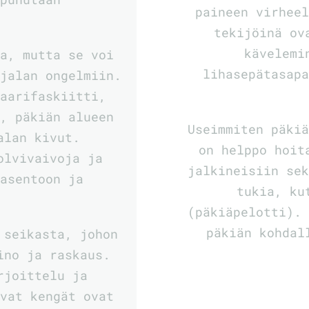
paineen virheel
tekijöinä ov
kävelemi
ta, mutta se voi
lihasepätasapa
 jalan ongelmiin.
taarifaskiitti,
u, päkiän alueen
Useimmiten päkiä
alan kivut.
on helppo hoit
olvivaivoja ja
jalkineisiin sek
 asentoon ja
tukia, ku
(päkiäpelotti). 
päkiän kohdal
 seikasta, johon
ino ja raskaus.
rjoittelu ja
evat kengät ovat