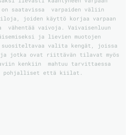
säksi lievästi kääntyneen varpaan
 on saatavissa varpaiden väliin
iloja, joiden käyttö korjaa varpaan
ja vähentää vaivoja. Vaivaisenluun
äisemiseksi ja lievien muotojen
 suositeltavaa valita kengät, joissa
ja jotka ovat riittävän tilavat myös
aviin kenkiin mahtuu tarvittaessa
 pohjalliset että kiilat.