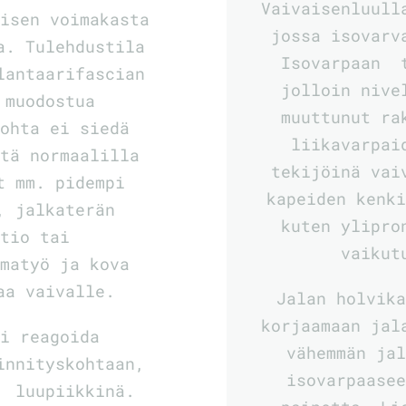
Vaivaisenluull
yisen voimakasta
jossa isovarv
a. Tulehdustila
Isovarpaan t
lantaarifascian
jolloin nive
 muodostua
muuttunut r
kohta ei siedä
liikavarpai
stä normaalilla
tekijöinä vai
t mm. pidempi
kapeiden kenki
t, jalkaterän
kuten ylipro
atio tai
vaikut
omatyö ja kova
aa vaivalle.
Jalan holvika
korjaamaan jal
oi reagoida
vähemmän jal
innityskohtaan,
isovarpaasee
a luupiikkinä.