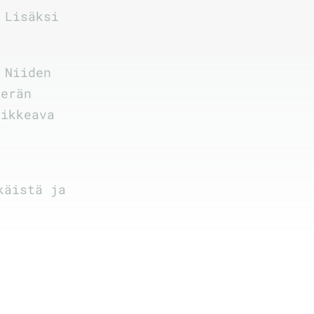
 Lisäksi
 Niiden
terän
oikkeava
käistä ja