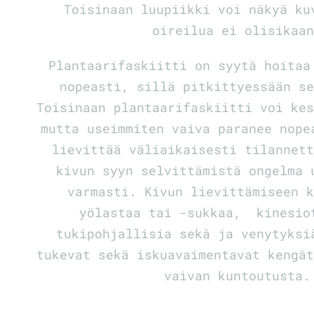
Toisinaan luupiikki voi näkyä ku
oireilua ei olisikaa
Plantaarifaskiitti on syytä hoitaa
nopeasti, sillä pitkittyessään s
Toisinaan plantaarifaskiitti voi ke
mutta useimmiten vaiva paranee nop
lievittää väliaikaisesti tilannet
kivun syyn selvittämistä ongelma 
varmasti. Kivun lievittämiseen 
yölastaa tai -sukkaa, kinesio
tukipohjallisia sekä ja venytyksi
tukevat sekä iskuavaimentavat kengä
vaivan kuntoutusta.