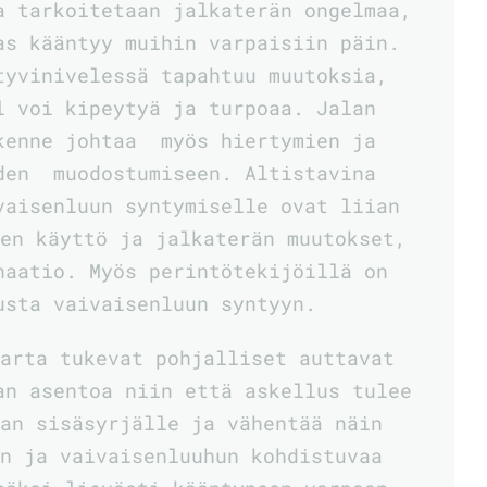
a tarkoitetaan jalkaterän ongelmaa,
as kääntyy muihin varpaisiin päin.
yvinivelessä tapahtuu muutoksia,
l voi kipeytyä ja turpoaa. Jalan
akenne johtaa myös hiertymien ja
den muodostumiseen. Altistavina
vaisenluun syntymiselle ovat liian
en käyttö ja jalkaterän muutokset,
naatio. Myös perintötekijöillä on
usta vaivaisenluun syntyyn.
arta tukevat pohjalliset auttavat
an asentoa niin että askellus tulee
an sisäsyrjälle ja vähentää näin
n ja vaivaisenluuhun kohdistuvaa