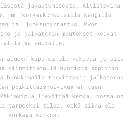
lisestä jakautumisesta. Altistavina
at mm. korkeakorkuisilla kengillä
nen ja juoksuharrastus. Myös
ino ja jalkaterän muutokset voivat
altistaa vaivalle.
n alueen kipu ei ole vakavaa ja sitä
aa kiinnittämällä huomiota sopiviin
ä hankkimalla tarvittavia jalkaterän
ten poikittaisholvikaaren tuen
Päkiäkipua lievittää kenkä, jossa on
la tarpeeksi tilaa, eikä siinä ole
korkeaa korkoa.