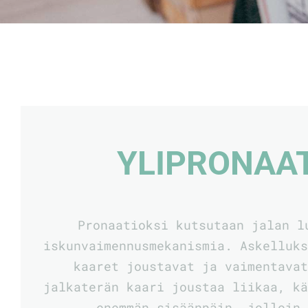
YLIPRONAA
Pronaatioksi kutsutaan jalan l
iskunvaimennusmekanismia. Askelluk
kaaret joustavat ja vaimentava
jalkaterän kaari joustaa liikaa, k
enemmän sisäänpäin, jolloin