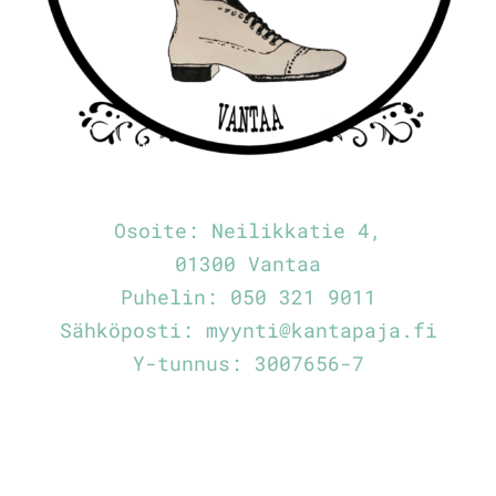
Osoite:
Neilikkatie 4,
01300 Vantaa
Puhelin:
050 321 9011
Sähköposti:
myynti@kantapaja.fi
Y-tunnus: 3007656-7