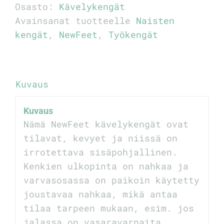
5-
Osasto:
Kävelykengät
210
Avainsanat tuotteelle
Naisten
määrä
kengät
,
NewFeet
,
Työkengät
Kuvaus
Kuvaus
Nämä NewFeet kävelykengät ovat
tilavat, kevyet ja niissä on
irrotettava sisäpohjallinen.
Kenkien ulkopinta on nahkaa ja
varvasosassa on paikoin käytetty
joustavaa nahkaa, mikä antaa
tilaa tarpeen mukaan, esim. jos
jalassa on vasaravarpaita,