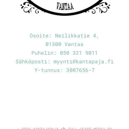
Osoite:
Neilikkatie 4,
01300 Vantaa
Puhelin:
050 321 9011
Sähköposti:
myynti@kantapaja.fi
Y-tunnus: 3007656-7