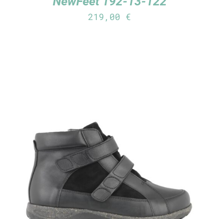
NewFeet 192-13-122
219,00
€
TUTUSTU TUOTTEESEEN
/
LISÄTIEDOT