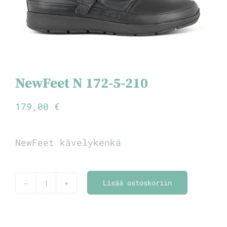
NewFeet N 172-5-210
179,00
€
NewFeet kävelykenkä
Lisää ostoskoriin
NewFeet
N
172-