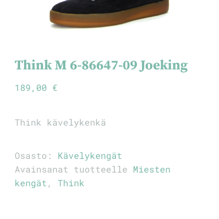
Think M 6-86647-09 Joeking
189,00
€
Think kävelykenkä
Osasto:
Kävelykengät
Avainsanat tuotteelle
Miesten
kengät
,
Think