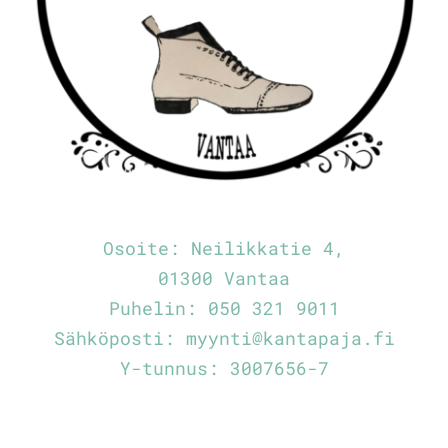
Osoite:
Neilikkatie 4,
01300 Vantaa
Puhelin:
050 321 9011
Sähköposti:
myynti@kantapaja.fi
Y-tunnus: 3007656-7