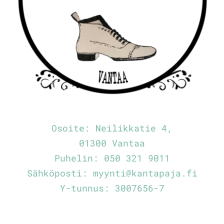
Osoite:
Neilikkatie 4,
01300 Vantaa
Puhelin:
050 321 9011
Sähköposti:
myynti@kantapaja.fi
Y-tunnus: 3007656-7