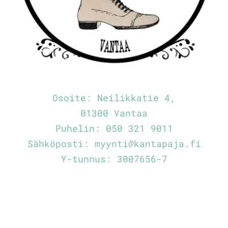
Osoite:
Neilikkatie 4,
01300 Vantaa
Puhelin:
050 321 9011
Sähköposti:
myynti@kantapaja.fi
Y-tunnus: 3007656-7