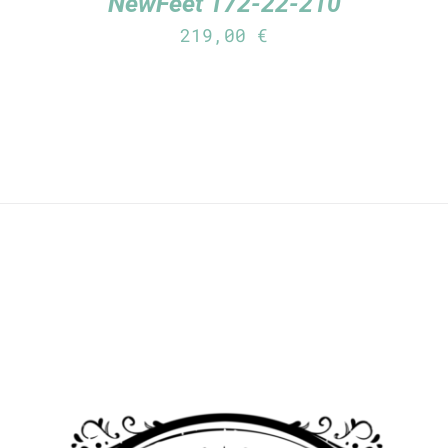
NewFeet 172-22-210
219,00
€