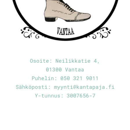
Osoite:
Neilikkatie 4,
01300 Vantaa
Puhelin:
050 321 9011
Sähköposti:
myynti@kantapaja.fi
Y-tunnus: 3007656-7