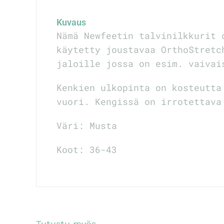
Kuvaus
Nämä Newfeetin talvinilkkurit 
käytetty joustavaa OrthoStretc
jaloille jossa on esim. vaivai
Kenkien ulkopinta on kosteutta
vuori. Kengissä on irrotettava
Väri: Musta
Koot: 36-43
Tutustu myös