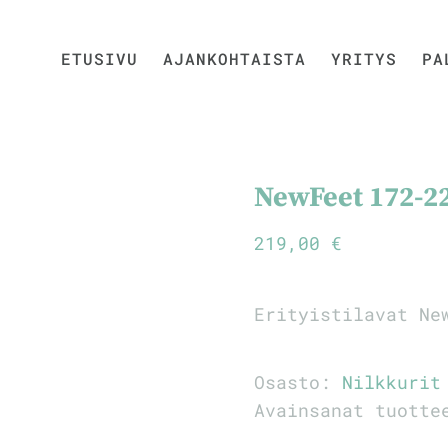
ETUSIVU
AJANKOHTAISTA
YRITYS
PA
NewFeet 172-2
219,00
€
Erityistilavat Ne
Osasto:
Nilkkurit
Avainsanat tuott