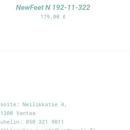
NewFeet N 192-11-322
179,00
€
Osoite:
Neilikkatie 4,
01300 Vantaa
Puhelin:
050 321 9011