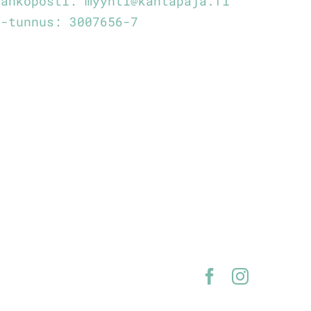
Sähköposti:
myynti@kantapaja.fi
Y-tunnus: 3007656-7
Facebook
Instagra