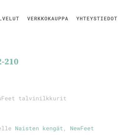
LVELUT
VERKKOKAUPPA
YHTEYSTIEDOT
2-210
wFeet talvinilkkurit
eelle
Naisten kengät
,
NewFeet