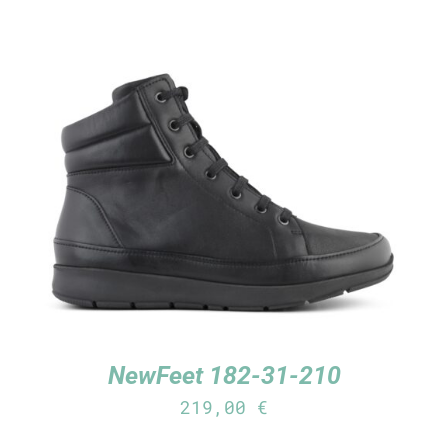
TUTUSTU TUOTTEESEEN
/
LISÄTIEDOT
NewFeet 182-31-210
219,00
€