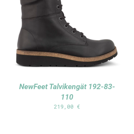
TUTUSTU TUOTTEESEEN
/
LISÄTIEDOT
NewFeet Talvikengät 192-83-
110
219,00
€