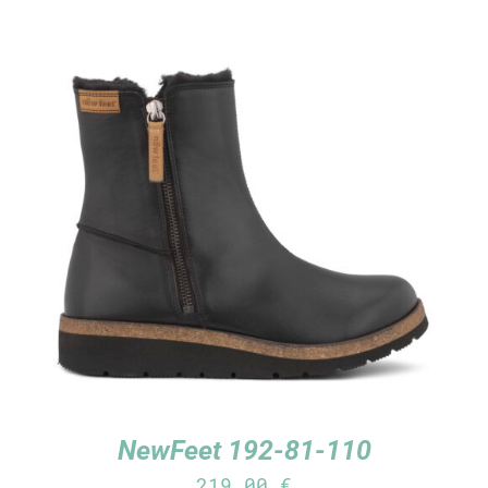
TUTUSTU TUOTTEESEEN
/
LISÄTIEDOT
NewFeet 192-81-110
219,00
€