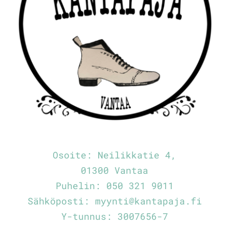
Osoite:
Neilikkatie 4,
01300 Vantaa
Puhelin:
050 321 9011
Sähköposti:
myynti@kantapaja.fi
Y-tunnus: 3007656-7