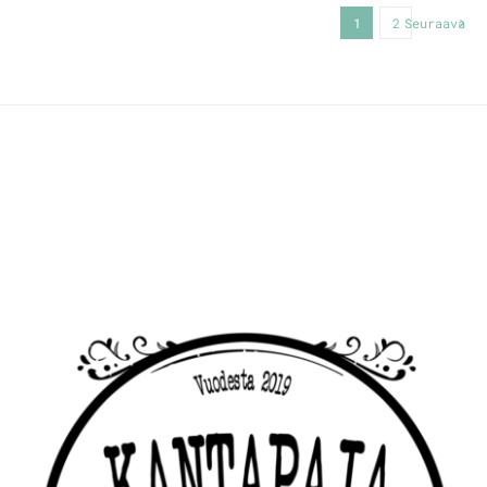
1
2
Seuraava