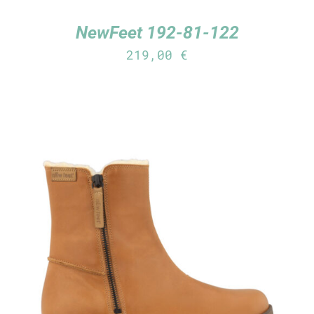
NewFeet 192-81-122
219,00
€
TUTUSTU TUOTTEESEEN
/
LISÄTIEDOT