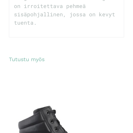
on irroitettava pehmeä
sisäpohjallinen, jossa on kevyt
tuenta.
Tutustu myös
TUTUSTU TUOTTEESEEN
/
LISÄTIEDOT