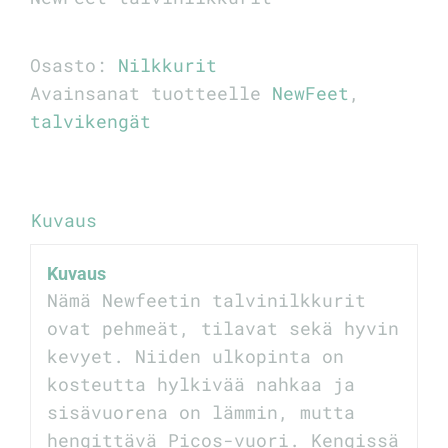
Osasto:
Nilkkurit
Avainsanat tuotteelle
NewFeet
,
talvikengät
Kuvaus
Kuvaus
Nämä Newfeetin talvinilkkurit
ovat pehmeät, tilavat sekä hyvin
kevyet. Niiden ulkopinta on
kosteutta hylkivää nahkaa ja
sisävuorena on lämmin, mutta
hengittävä Picos-vuori. Kengissä