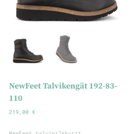
NewFeet Talvikengät 192-83-
110
219,00
€
NewFeet talvinilkkurit