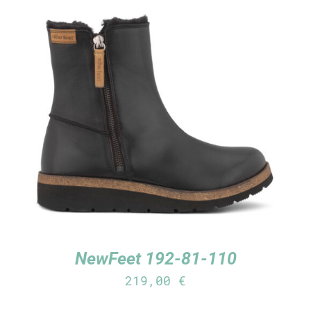
TUTUSTU TUOTTEESEEN
/
LISÄTIEDOT
NewFeet 192-81-110
219,00
€