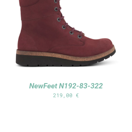
TUTUSTU TUOTTEESEEN
/
LISÄTIEDOT
NewFeet N192-83-322
219,00
€