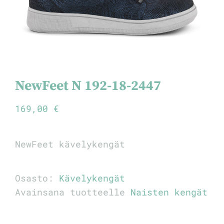
NewFeet N 192-18-2447
169,00
€
NewFeet kävelykengät
Osasto:
Kävelykengät
Avainsana tuotteelle
Naisten kengät