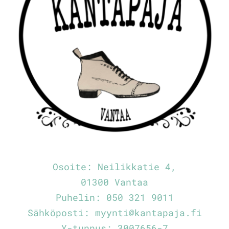
Osoite:
Neilikkatie 4,
01300 Vantaa
Puhelin:
050 321 9011
Sähköposti:
myynti@kantapaja.fi
Y-tunnus: 3007656-7