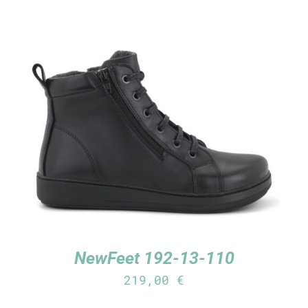
TUTUSTU TUOTTEESEEN
/
LISÄTIEDOT
NewFeet 192-13-110
219,00
€