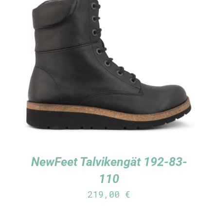
TUTUSTU TUOTTEESEEN
/
LISÄTIEDOT
NewFeet Talvikengät 192-83-
110
219,00
€