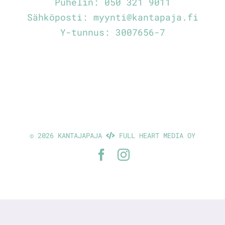
Puhelin:
050 321 9011
Sähköposti:
myynti@kantapaja.fi
Y-tunnus: 3007656-7
©
2026 KANTAJAPAJA
FULL HEART MEDIA OY
Facebook
Instagram