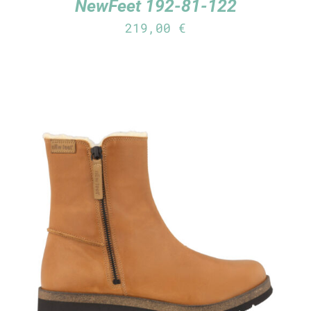
NewFeet 192-81-122
219,00
€
TUTUSTU TUOTTEESEEN
/
LISÄTIEDOT