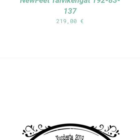
NewFeet Talvikengät 192-83-
137
219,00
€