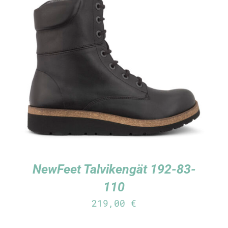
TUTUSTU TUOTTEESEEN
/
LISÄTIEDOT
NewFeet Talvikengät 192-83-
110
219,00
€