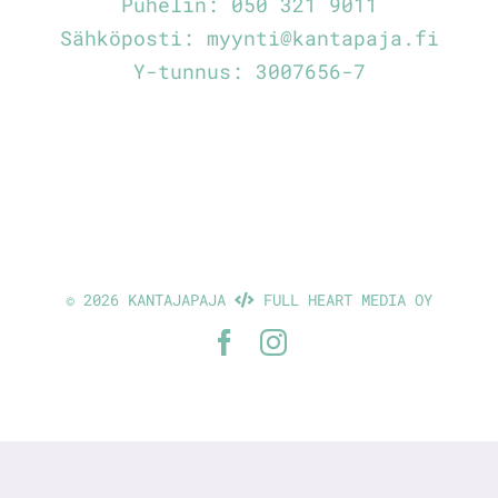
Puhelin:
050 321 9011
Sähköposti:
myynti@kantapaja.fi
Y-tunnus: 3007656-7
©
2026 KANTAJAPAJA
FULL HEART MEDIA OY
Facebook
Instagram