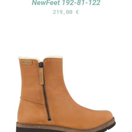
NewFeet 192-81-122
219,00
€
TUTUSTU TUOTTEESEEN
/
LISÄTIEDOT