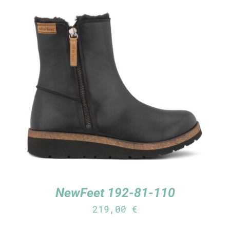
TUTUSTU TUOTTEESEEN
/
LISÄTIEDOT
NewFeet 192-81-110
219,00
€