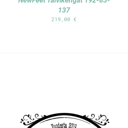
NewFeet Talvikengät 192-83-
137
219,00
€