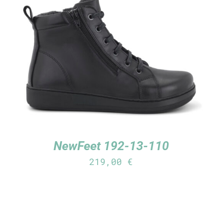
TUTUSTU TUOTTEESEEN
/
LISÄTIEDOT
NewFeet 192-13-110
219,00
€