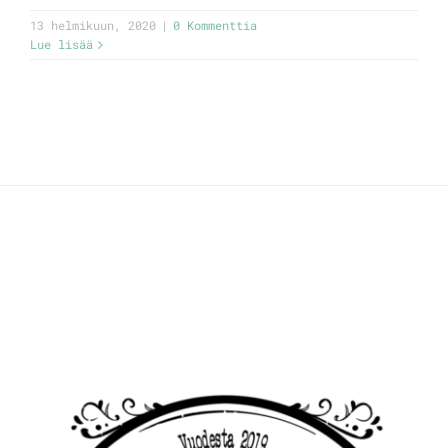
13 helmikuun, 2020
|
0 Kommenttia
Lue lisää