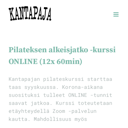
Skip
to
content
Pilateksen alkeisjatko -kurssi
ONLINE (12x 60min)
Kantapajan pilateskurssi starttaa
taas syyskuussa. Korona-aikana
suosituksi tulleet ONLINE -tunnit
saavat jatkoa. Kurssi toteutetaan
etäyhteydellä Zoom -palvelun
kautta. Mahdollisuus myös