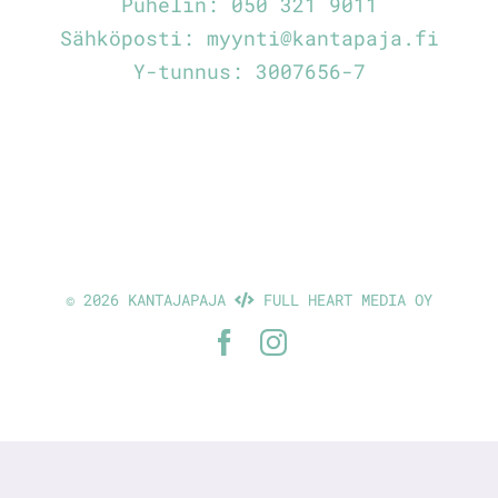
Puhelin:
050 321 9011
Sähköposti:
myynti@kantapaja.fi
Y-tunnus: 3007656-7
©
2026 KANTAJAPAJA
FULL HEART MEDIA OY
Facebook
Instagram